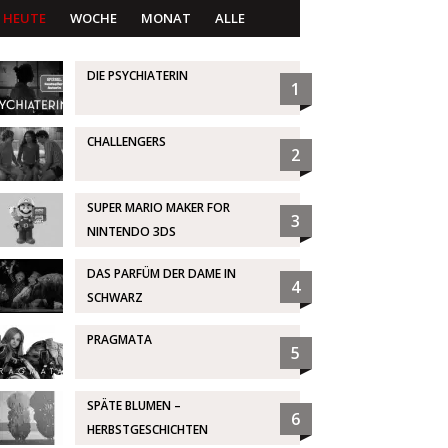
HEUTE
WOCHE
MONAT
ALLE
DIE PSYCHIATERIN
1
CHALLENGERS
2
SUPER MARIO MAKER FOR
3
NINTENDO 3DS
DAS PARFÜM DER DAME IN
4
SCHWARZ
PRAGMATA
5
SPÄTE BLUMEN –
6
HERBSTGESCHICHTEN