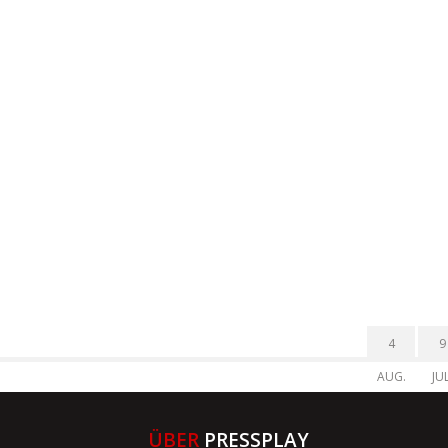
4
9
AUG.
JUL
ÜBER
PRESSPLAY