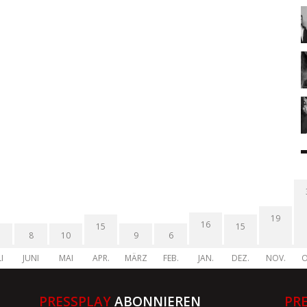
19
16
15
15
8
10
9
6
I
JUNI
MAI
APR.
MÄRZ
FEB.
JAN.
DEZ.
NOV.
O
PRESSPLAY
ABONNIEREN
PR