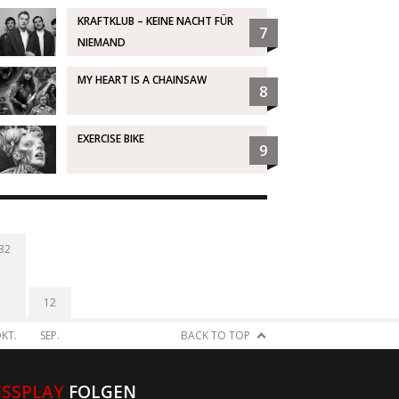
KRAFTKLUB – KEINE NACHT FÜR
7
NIEMAND
MY HEART IS A CHAINSAW
8
EXERCISE BIKE
9
32
12
KT.
SEP.
BACK TO TOP
ESSPLAY
FOLGEN