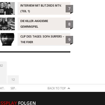
INTERVIEW MIT BLITZKIDS MTV.
7
(TEIL 1)
DIE KILLER-AKADEMIE
8
GEWINNSPIEL
CLIP DES TAGES: SOFA SURFERS –
9
THE FIXER
32
12
KT.
SEP.
BACK TO TOP
ESSPLAY
FOLGEN