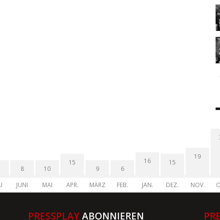
19
16
15
15
8
10
9
6
I
JUNI
MAI
APR.
MÄRZ
FEB.
JAN.
DEZ.
NOV.
O
PRESSPLAY
ABONNIEREN
PR