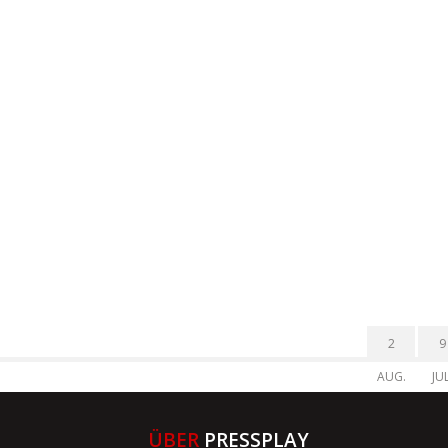
2
9
AUG.
JUL
ÜBER
PRESSPLAY