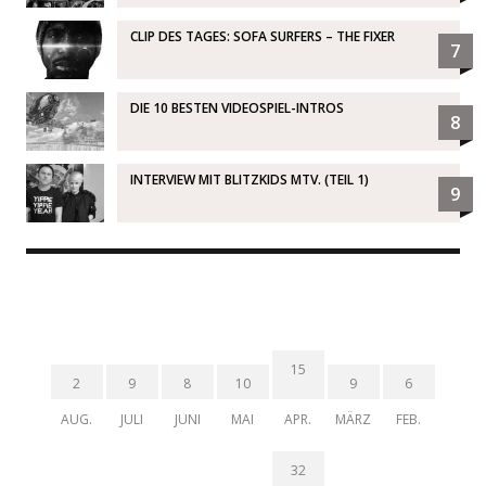
CLIP DES TAGES: SOFA SURFERS – THE FIXER
7
DIE 10 BESTEN VIDEOSPIEL-INTROS
8
INTERVIEW MIT BLITZKIDS MTV. (TEIL 1)
9
15
2
9
8
10
9
6
AUG.
JULI
JUNI
MAI
APR.
MÄRZ
FEB.
32