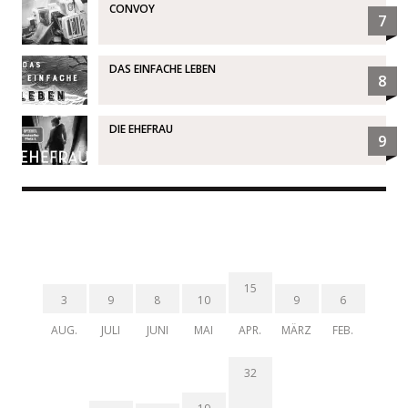
CONVOY
7
DAS EINFACHE LEBEN
8
DIE EHEFRAU
9
15
3
9
8
10
9
6
AUG.
JULI
JUNI
MAI
APR.
MÄRZ
FEB.
32