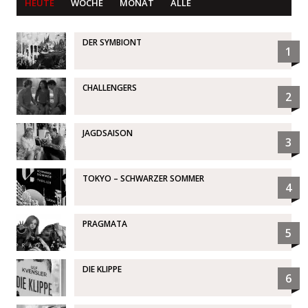
HEUTE
WOCHE
MONAT
ALLE
DER SYMBIONT
1
CHALLENGERS
2
JAGDSAISON
3
TOKYO – SCHWARZER SOMMER
4
PRAGMATA
5
DIE KLIPPE
6