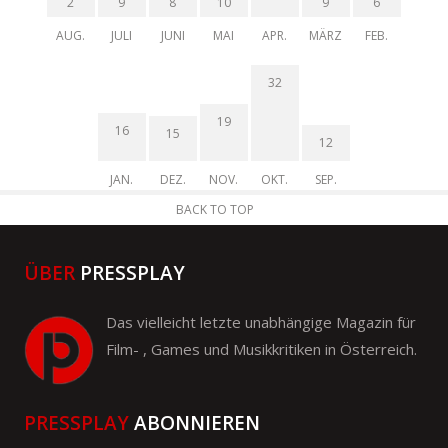
2
9
8
10
9
6
AUG.
JULI
JUNI
MAI
APR.
MÄRZ
FEB.
32
19
16
15
12
JAN.
DEZ.
NOV.
OKT.
SEP.
BACK TO TOP
ÜBER
PRESSPLAY
Das vielleicht letzte unabhängige Magazin für
Film- , Games und Musikkritiken in Österreich.
PRESSPLAY
ABONNIEREN