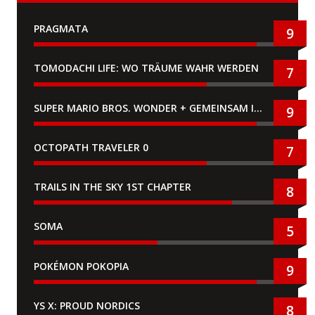
PRAGMATA
9
TOMODACHI LIFE: WO TRÄUME WAHR WERDEN
7
SUPER MARIO BROS. WONDER + GEMEINSAM IM BELLABEL-PARK
9
OCTOPATH TRAVELER 0
7
TRAILS IN THE SKY 1ST CHAPTER
8
SOMA
5
POKÉMON POKOPIA
9
YS X: PROUD NORDICS
8