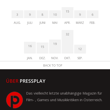
15
3
9
8
10
9
6
AUG.
JULI
JUNI
MAI
APR.
MÄRZ
FEB.
32
19
16
15
12
JAN.
DEZ.
NOV.
OKT.
SEP.
BACK TO TOP
ÜBER
PRESSPLAY
Das vielleicht letzte unabhängige Magazin für
Film- , Games und Musikkritiken in Österreich.