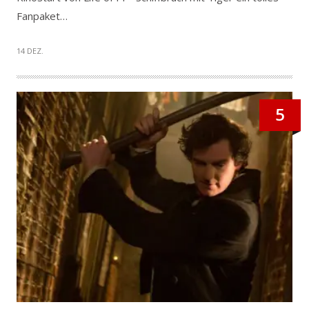
Fanpaket…
14 DEZ.
5