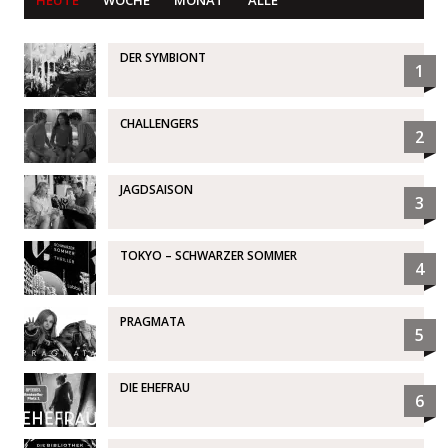
HEUTE
WOCHE
MONAT
ALLE
DER SYMBIONT
1
CHALLENGERS
2
JAGDSAISON
3
TOKYO – SCHWARZER SOMMER
4
PRAGMATA
5
DIE EHEFRAU
6