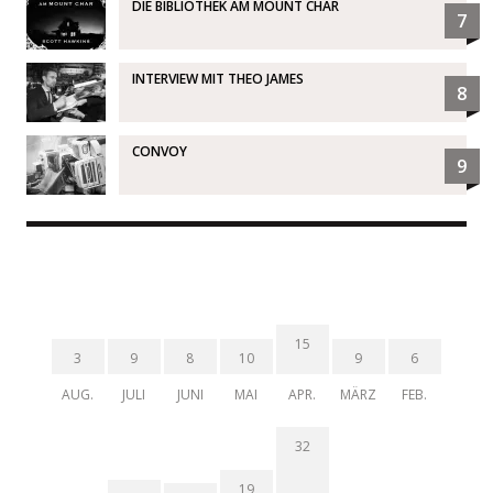
DIE BIBLIOTHEK AM MOUNT CHAR
7
INTERVIEW MIT THEO JAMES
8
CONVOY
9
15
3
9
8
10
9
6
AUG.
JULI
JUNI
MAI
APR.
MÄRZ
FEB.
32
19