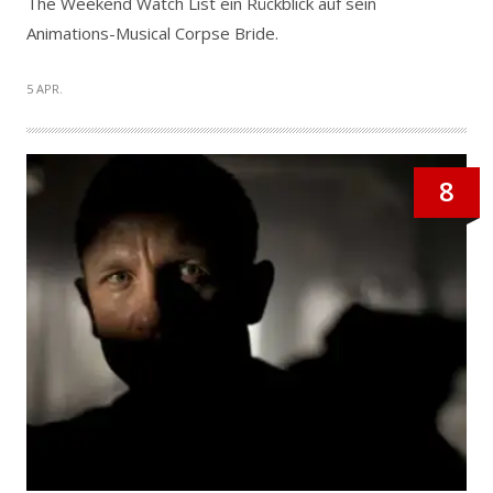
The Weekend Watch List ein Rückblick auf sein
Animations-Musical Corpse Bride.
5 APR.
8