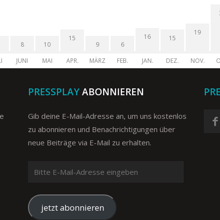
19
16
15
15
8
10
9
6
I
JUNI
MAI
APR.
MÄRZ
FEB.
JAN.
DEZ.
NOV.
O
PRESSPLAY
ABONNIEREN
PR
ge
Gib deine E-Mail-Adresse an, um uns kostenlos
zu abonnieren und Benachrichtigungen über
neue Beiträge via E-Mail zu erhalten.
Bitte
E-
Mail-
Adresse
jetzt abonnieren
eingeben