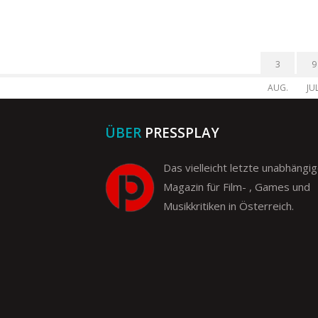
3
9
AUG.
JUL
ÜBER
PRESSPLAY
Das vielleicht letzte unabhängi
Magazin für Film- , Games und
Musikkritiken in Österreich.