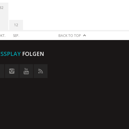
32
12
KT.
SEP.
BACK TO TOP
ESSPLAY
FOLGEN