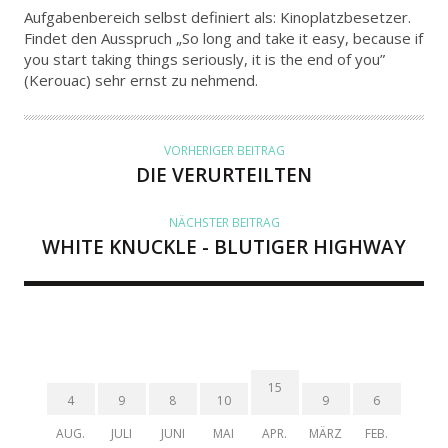
U
Aufgabenbereich selbst definiert als: Kinoplatzbesetzer.
T
Findet den Ausspruch „So long and take it easy, because if
you start taking things seriously, it is the end of you”
O
(Kerouac) sehr ernst zu nehmend.
R
VORHERIGER BEITRAG
DIE VERURTEILTEN
NÄCHSTER BEITRAG
WHITE KNUCKLE - BLUTIGER HIGHWAY
15
4
9
8
10
9
6
AUG.
JULI
JUNI
MAI
APR.
MÄRZ
FEB.