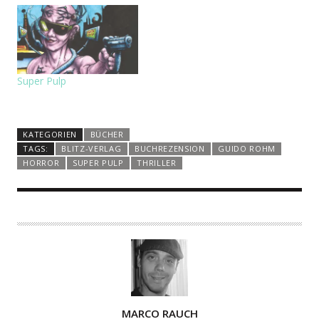
Super Pulp
KATEGORIEN
BÜCHER
TAGS:
BLITZ-VERLAG
BUCHREZENSION
GUIDO ROHM
HORROR
SUPER PULP
THRILLER
A
MARCO RAUCH