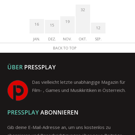
32
19
16
15
12
JAN.
DEZ.
NOV.
OKT.
SEP.
BACK TO TOP
ÜBER
PRESSPLAY
Das vielleicht letzte unabhängige Magazin für
Film- , Games und Musikkritiken in Österreich.
PRESSPLAY
ABONNIEREN
Gib deine E-Mail-Adresse an, um uns kostenlos zu