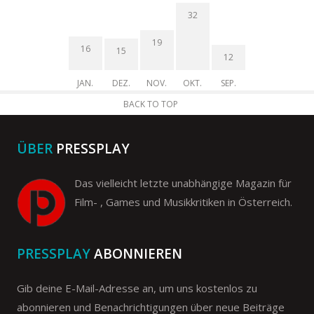
32
19
16
15
12
JAN.
DEZ.
NOV.
OKT.
SEP.
BACK TO TOP
ÜBER
PRESSPLAY
Das vielleicht letzte unabhängige Magazin für
Film- , Games und Musikkritiken in Österreich.
PRESSPLAY
ABONNIEREN
Gib deine E-Mail-Adresse an, um uns kostenlos zu
abonnieren und Benachrichtigungen über neue Beiträge