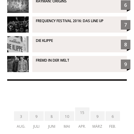
RAYMAN: ORIGINS
6
FREQUENCY FESTIVAL 2016: DAS LINE UP
7
DIE KLIPPE
8
FREMD IN DER WELT
9
15
3
9
8
10
9
6
AUG.
JULI
JUNI
MAI
APR.
MÄRZ
FEB.