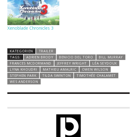
Xenoblade Chronicles 3
KATEGORIEN
TRAILER
TAGS:
ADRIEN BRODY
BENICIO DEL TORO
BILL MURRAY
FRANCES MCDORMAND
JEFFREY WRIGHT
LÉA SEYDOUX
LYNA KHOUDRI
MATHIEU AMALRIC
OWEN WILSON
STEPHEN PARK
TILDA SWINTON
TIMOTHÉE CHALAMET
WES ANDERSON