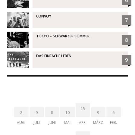
6
CONVOY
7
TOKYO – SCHWARZER SOMMER
8
DAS EINFACHE LEBEN
9
15
2
9
8
10
9
6
AUG.
JULI
JUNI
MAI
APR.
MÄRZ
FEB.