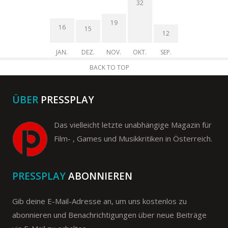
32
19
16
15
12
JAN.
DEZ.
NOV.
OKT.
SEP.
BACK TO TOP
ÜBER
PRESSPLAY
Das vielleicht letzte unabhängige Magazin für
Film- , Games und Musikkritiken in Österreich.
PRESSPLAY
ABONNIEREN
Gib deine E-Mail-Adresse an, um uns kostenlos zu
abonnieren und Benachrichtigungen über neue Beiträge