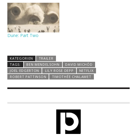
Dune: Part Two
KATEGORIEN
TRAILER
TAGS:
BEN MENDELSOHN
DAVID MICHÔD
JOEL EDGERTON
LILY ROSE DEPP
NETFLIX
ROBERT PATTINSON
TIMOTHÉE CHALAMET