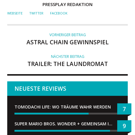
A
PRESSPLAY REDAKTION
U
WEBSEITE
TWITTER
FACEBOOK
T
O
R
VORHERIGER BEITRAG
ASTRAL CHAIN GEWINNSPIEL
NÄCHSTER BEITRAG
TRAILER: THE LAUNDROMAT
NEUESTE REVIEWS
TOMODACHI LIFE: WO TRÄUME WAHR WERDEN
7
SUPER MARIO BROS. WONDER + GEMEINSAM IM BELLABEL-PARK
9