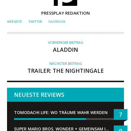
A
PRESSPLAY REDAKTION
U
WEBSEITE
TWITTER
FACEBOOK
T
O
R
VORHERIGER BEITRAG
ALADDIN
NÄCHSTER BEITRAG
TRAILER: THE NIGHTINGALE
NEUESTE REVIEWS
TOMODACHI LIFE: WO TRÄUME WAHR WERDEN
7
SUPER MARIO BROS. WONDER + GEMEINSAM IM BELLABEL-PARK