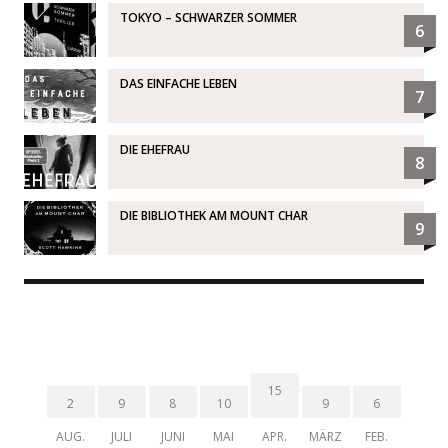
TOKYO – SCHWARZER SOMMER
6
DAS EINFACHE LEBEN
7
DIE EHEFRAU
8
DIE BIBLIOTHEK AM MOUNT CHAR
9
15
2
9
8
10
9
6
AUG.
JULI
JUNI
MAI
APR.
MÄRZ
FEB.