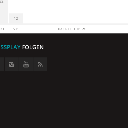
32
12
KT.
SEP.
BACK TO TOP
ESSPLAY
FOLGEN