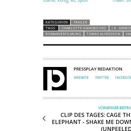
Dame, König, As, Spion
Trailer: S
KATEGORIEN
TRAILER
TAGS:
CHARLOTTE GAINSBOURG
J.K. SIMM
ROMANVERFILMUNG
TOMAS ALFREDSON
VA
A
PRESSPLAY REDAKTION
U
WEBSEITE
TWITTER
FACEBOO
T
O
R
VORHERIGER BEITR
CLIP DES TAGES: CAGE TH
ELEPHANT - SHAKE ME DOW
(UNPEELED