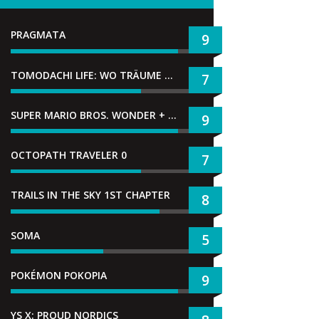
PRAGMATA
9
TOMODACHI LIFE: WO TRÄUME WAHR WERDEN
7
SUPER MARIO BROS. WONDER + GEMEINSAM IM BELLABEL-PARK
9
OCTOPATH TRAVELER 0
7
TRAILS IN THE SKY 1ST CHAPTER
8
SOMA
5
POKÉMON POKOPIA
9
YS X: PROUD NORDICS