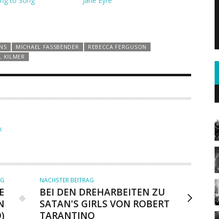
ong to Song
Jane Eyre
ONS
MICHAEL FASSBENDER
REBECCA FERGUSON
L KILMER
K
AG
NÄCHSTER BEITRAG
E
BEI DEN DREHARBEITEN ZU
N
SATAN'S GIRLS VON ROBERT
)
TARANTINO