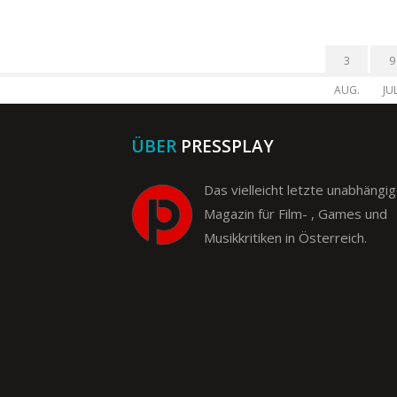
3
9
AUG.
JUL
ÜBER
PRESSPLAY
Das vielleicht letzte unabhängi
Magazin für Film- , Games und
Musikkritiken in Österreich.