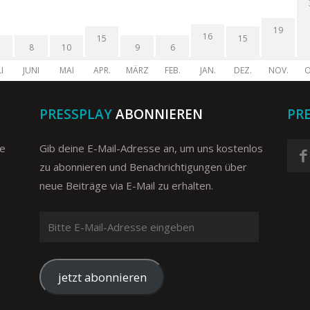
19
16
15
15
8
10
9
6
I
JUNI
MAI
APR.
MÄRZ
FEB.
JAN.
DEZ.
NOV.
O
PRESSPLAY
ABONNIEREN
PR
ge
Gib deine E-Mail-Adresse an, um uns kostenlos
zu abonnieren und Benachrichtigungen über
neue Beiträge via E-Mail zu erhalten.
Bitte
E-
Mail-
Adresse
jetzt abonnieren
eingeben