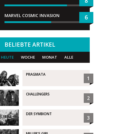
8
MARVEL COSMIC INVASION
6
BELIEBTE ARTIKEL
HEUTE
WOCHE
MONAT
ALLE
PRAGMATA
1
CHALLENGERS
2
DER SYMBIONT
3
MILLER'S GIRL