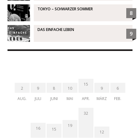
TOKYO – SCHWARZER SOMMER
8
DAS EINFACHE LEBEN
9
15
2
9
8
10
9
6
AUG.
JULI
JUNI
MAI
APR.
MÄRZ
FEB.
32
19
16
15
12