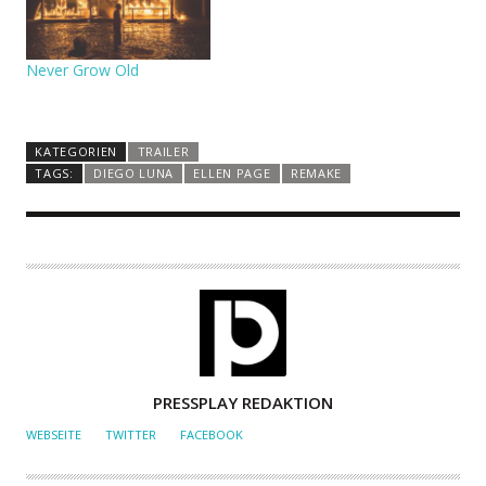
Never Grow Old
KATEGORIEN
TRAILER
TAGS:
DIEGO LUNA
ELLEN PAGE
REMAKE
A
PRESSPLAY REDAKTION
U
WEBSEITE
TWITTER
FACEBOOK
T
O