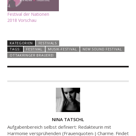
Festival der Nationen
2018 Vorschau
KATEGORIEN
FESTIVALS
TAGS:
FESTIVAL
MUSIK-FESTIVAL
NEW SOUND FESTIVAL
OTTAKRINGER BRAUEREI
A
NINA TATSCHL
U
Aufgabenbereich selbst definiert: Redakteurin mit
T
Harmonie versprühenden (Frauenquoten-) Charme. Findet