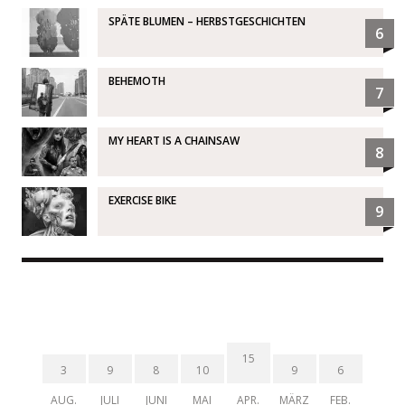
SPÄTE BLUMEN – HERBSTGESCHICHTEN
6
BEHEMOTH
7
MY HEART IS A CHAINSAW
8
EXERCISE BIKE
9
15
3
9
8
10
9
6
AUG.
JULI
JUNI
MAI
APR.
MÄRZ
FEB.