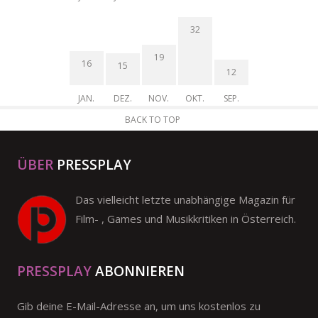
32
19
16
15
12
JAN.
DEZ.
NOV.
OKT.
SEP.
BACK TO TOP
ÜBER
PRESSPLAY
Das vielleicht letzte unabhängige Magazin für
Film- , Games und Musikkritiken in Österreich.
PRESSPLAY
ABONNIEREN
Gib deine E-Mail-Adresse an, um uns kostenlos zu