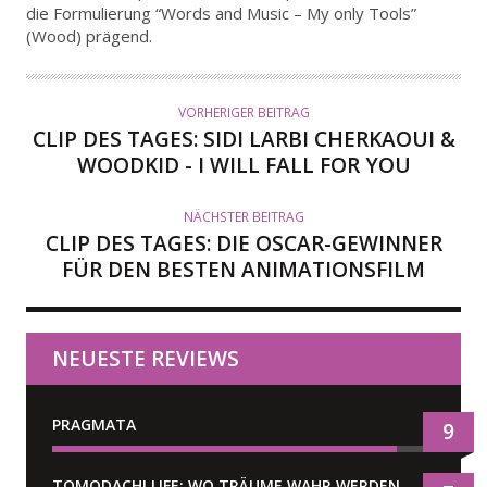
die Formulierung “Words and Music – My only Tools”
O
(Wood) prägend.
R
VORHERIGER BEITRAG
CLIP DES TAGES: SIDI LARBI CHERKAOUI &
WOODKID - I WILL FALL FOR YOU
NÄCHSTER BEITRAG
CLIP DES TAGES: DIE OSCAR-GEWINNER
FÜR DEN BESTEN ANIMATIONSFILM
NEUESTE REVIEWS
PRAGMATA
9
TOMODACHI LIFE: WO TRÄUME WAHR WERDEN