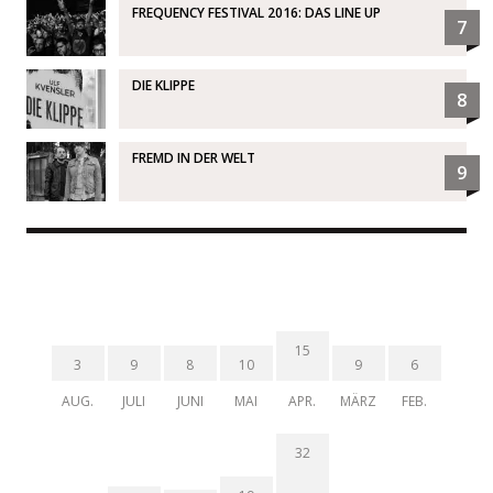
FREQUENCY FESTIVAL 2016: DAS LINE UP
7
DIE KLIPPE
8
FREMD IN DER WELT
9
15
3
9
8
10
9
6
AUG.
JULI
JUNI
MAI
APR.
MÄRZ
FEB.
32