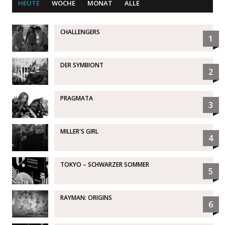
HEUTE
WOCHE
MONAT
ALLE
CHALLENGERS
1
DER SYMBIONT
2
PRAGMATA
3
MILLER'S GIRL
4
TOKYO – SCHWARZER SOMMER
5
RAYMAN: ORIGINS
6