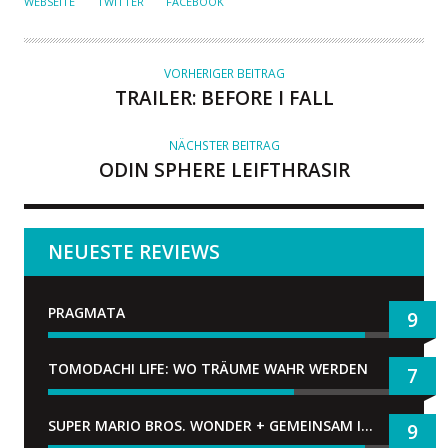
WEBSEITE
TWITTER
FACEBOOK
T
O
R
VORHERIGER BEITRAG
TRAILER: BEFORE I FALL
NÄCHSTER BEITRAG
ODIN SPHERE LEIFTHRASIR
NEUESTE REVIEWS
PRAGMATA
9
TOMODACHI LIFE: WO TRÄUME WAHR WERDEN
7
SUPER MARIO BROS. WONDER + GEMEINSAM IM BELLABEL-PARK
9