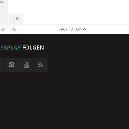
32
12
KT.
SEP.
BACK TO TOP
ESSPLAY
FOLGEN