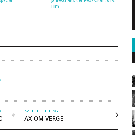
Special
Jahrescharts der Redaktion 2019:
Film
K
AG
NÄCHSTER BEITRAG
O
AXIOM VERGE