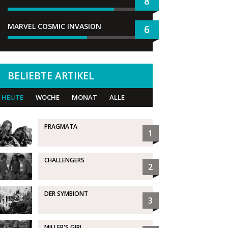
8
MARVEL COSMIC INVASION
6
BELIEBTE ARTIKEL
HEUTE
WOCHE
MONAT
ALLE
PRAGMATA
1
CHALLENGERS
2
DER SYMBIONT
3
MILLER'S GIRL