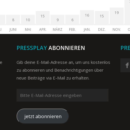
19
16
15
15
8
10
9
6
I
JUNI
MAI
APR.
MÄRZ
FEB.
JAN.
DEZ.
NOV.
O
PRESSPLAY
ABONNIEREN
PR
ge
Gib deine E-Mail-Adresse an, um uns kostenlos
zu abonnieren und Benachrichtigungen über
neue Beiträge via E-Mail zu erhalten.
Bitte
E-
Mail-
Adresse
jetzt abonnieren
eingeben