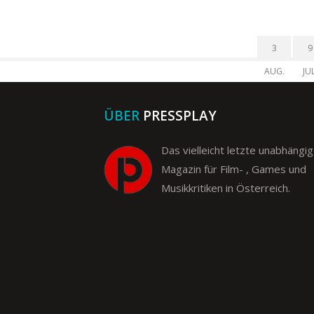
3
9
AUG.
JUL
ÜBER
PRESSPLAY
Das vielleicht letzte unabhängi
Magazin für Film- , Games und
Musikkritiken in Österreich.