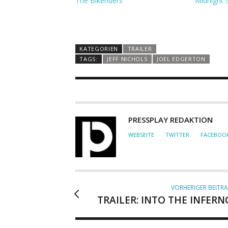
The Bikeriders
Midnight 
KATEGORIEN
TRAILER
TAGS:
JEFF NICHOLS
JOEL EDGERTON
A
PRESSPLAY REDAKTION
U
WEBSEITE
TWITTER
FACEBOO
T
O
R
VORHERIGER BEITR
TRAILER: INTO THE INFERN