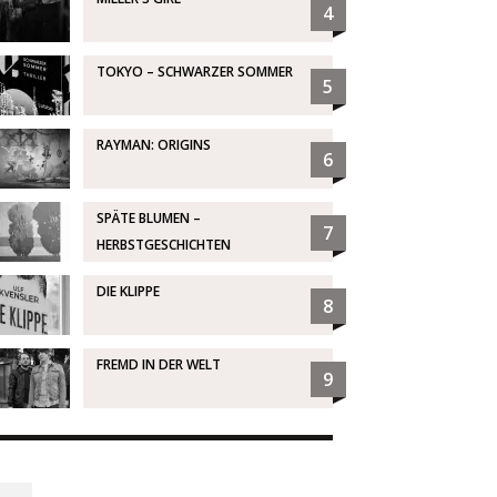
4
TOKYO – SCHWARZER SOMMER
5
RAYMAN: ORIGINS
6
SPÄTE BLUMEN –
7
HERBSTGESCHICHTEN
DIE KLIPPE
8
FREMD IN DER WELT
9