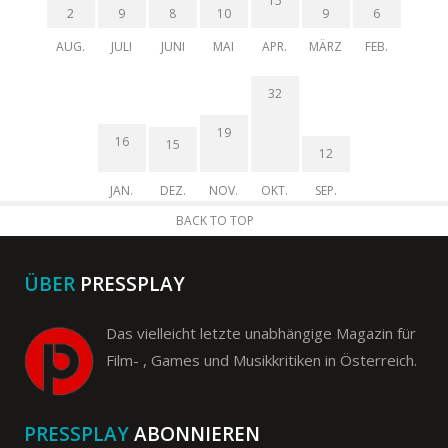
15
2
9
8
10
9
6
AUG.
JULI
JUNI
MAI
APR.
MÄRZ
FEB.
32
19
16
15
12
JAN.
DEZ.
NOV.
OKT.
SEP.
BACK TO TOP
ÜBER
PRESSPLAY
Das vielleicht letzte unabhängige Magazin für
Film- , Games und Musikkritiken in Österreich.
PRESSPLAY
ABONNIEREN