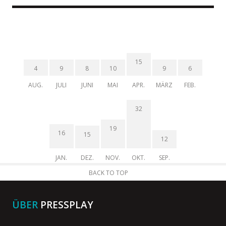
15
4
9
8
10
9
6
AUG.
JULI
JUNI
MAI
APR.
MÄRZ
FEB.
32
19
16
15
12
JAN.
DEZ.
NOV.
OKT.
SEP.
BACK TO TOP
ÜBER
PRESSPLAY