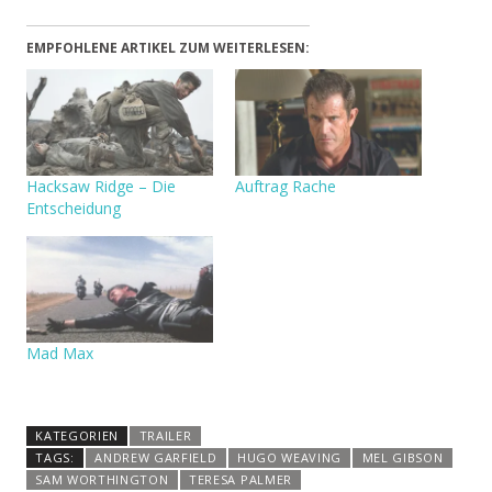
EMPFOHLENE ARTIKEL ZUM WEITERLESEN:
Hacksaw Ridge – Die
Auftrag Rache
Entscheidung
Mad Max
KATEGORIEN
TRAILER
TAGS:
ANDREW GARFIELD
HUGO WEAVING
MEL GIBSON
SAM WORTHINGTON
TERESA PALMER