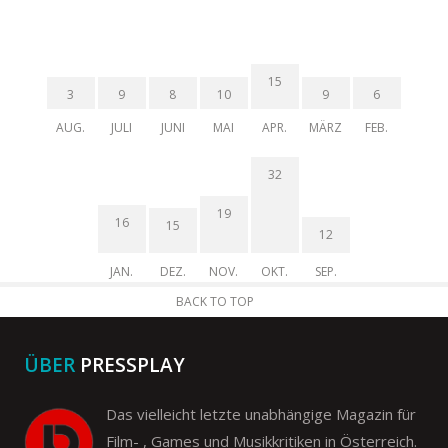
15
3
9
8
10
9
6
AUG.
JULI
JUNI
MAI
APR.
MÄRZ
FEB.
32
19
16
15
12
JAN.
DEZ.
NOV.
OKT.
SEP.
BACK TO TOP
ÜBER
PRESSPLAY
Das vielleicht letzte unabhängige Magazin für
Film- , Games und Musikkritiken in Österreich.