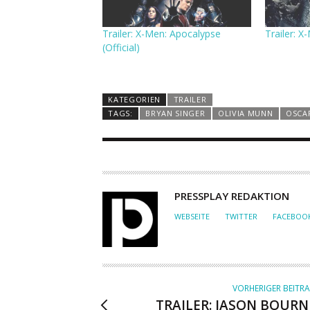
Trailer: X-Men: Apocalypse
Trailer: 
(Official)
KATEGORIEN
TRAILER
TAGS:
BRYAN SINGER
OLIVIA MUNN
OSCAR
A
PRESSPLAY REDAKTION
U
WEBSEITE
TWITTER
FACEBOO
T
O
R
VORHERIGER BEITR
TRAILER: JASON BOURN