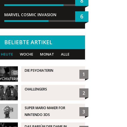
8
MARVEL COSMIC INVASION
6
BELIEBTE ARTIKEL
HEUTE
WOCHE
MONAT
ALLE
DIE PSYCHIATERIN
1
CHALLENGERS
2
SUPER MARIO MAKER FOR
3
NINTENDO 3DS
DAS PARFÜM DER DAME IN