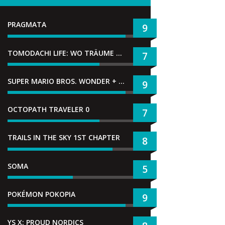
PRAGMATA
9
TOMODACHI LIFE: WO TRÄUME WAHR WERDEN
7
SUPER MARIO BROS. WONDER + GEMEINSAM IM BELLABEL-PARK
9
OCTOPATH TRAVELER 0
7
TRAILS IN THE SKY 1ST CHAPTER
8
SOMA
5
POKÉMON POKOPIA
9
YS X: PROUD NORDICS