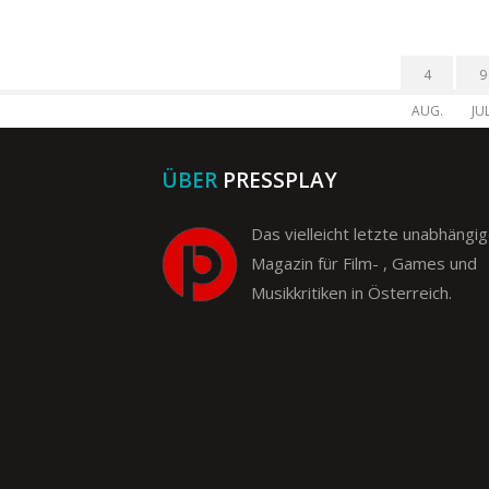
4
9
AUG.
JUL
ÜBER
PRESSPLAY
Das vielleicht letzte unabhängi
Magazin für Film- , Games und
Musikkritiken in Österreich.