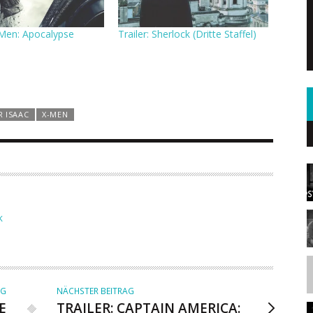
X-Men: Apocalypse
Trailer: Sherlock (Dritte Staffel)
 ISAAC
X-MEN
K
AG
NÄCHSTER BEITRAG
E
TRAILER: CAPTAIN AMERICA: