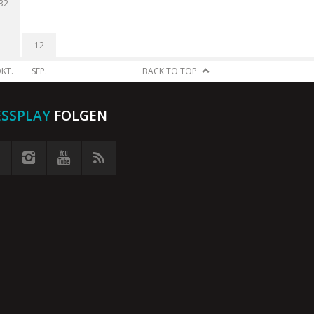
32
12
KT.
SEP.
BACK TO TOP
ESSPLAY
FOLGEN