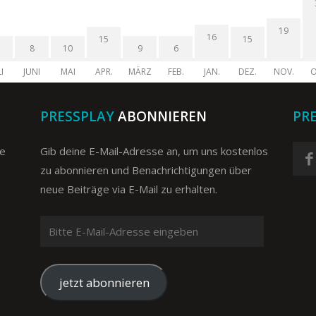
19
16
15
15
8
10
9
6
I
JUNI
MAI
APR.
MÄRZ
FEB.
JAN.
DEZ.
NOV.
O
PRESSPLAY
ABONNIEREN
PR
ge
Gib deine E-Mail-Adresse an, um uns kostenlos
zu abonnieren und Benachrichtigungen über
neue Beiträge via E-Mail zu erhalten.
Bitte
E-
Mail-
Adresse
jetzt abonnieren
eingeben