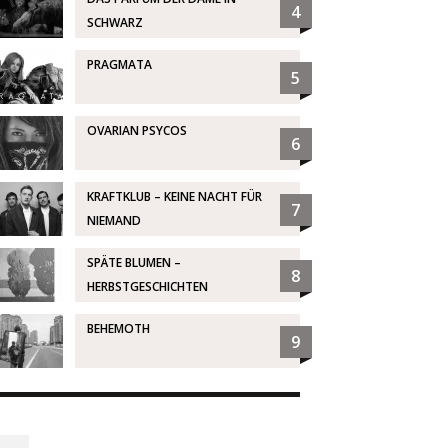
4
SCHWARZ
PRAGMATA
5
OVARIAN PSYCOS
6
KRAFTKLUB – KEINE NACHT FÜR
7
NIEMAND
SPÄTE BLUMEN –
8
HERBSTGESCHICHTEN
BEHEMOTH
9