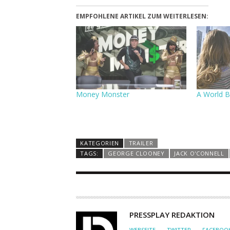
EMPFOHLENE ARTIKEL ZUM WEITERLESEN:
Money Monster
A World 
KATEGORIEN
TRAILER
TAGS:
GEORGE CLOONEY
JACK O'CONNELL
A
PRESSPLAY REDAKTION
U
WEBSEITE
TWITTER
FACEBOO