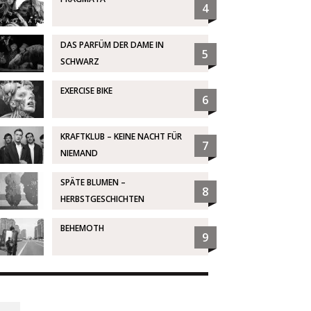
4
DAS PARFÜM DER DAME IN
5
SCHWARZ
EXERCISE BIKE
6
KRAFTKLUB – KEINE NACHT FÜR
7
NIEMAND
SPÄTE BLUMEN –
8
HERBSTGESCHICHTEN
BEHEMOTH
9