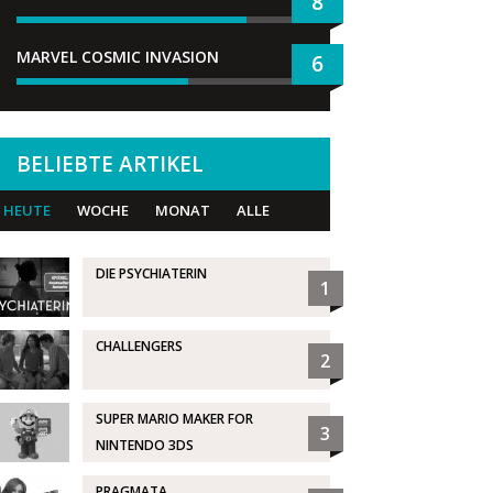
8
MARVEL COSMIC INVASION
6
BELIEBTE ARTIKEL
HEUTE
WOCHE
MONAT
ALLE
DIE PSYCHIATERIN
1
CHALLENGERS
2
SUPER MARIO MAKER FOR
3
NINTENDO 3DS
PRAGMATA