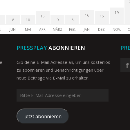
19
16
15
15
8
10
9
6
I
JUNI
MAI
APR.
MÄRZ
FEB.
JAN.
DEZ.
NOV.
O
PRESSPLAY
ABONNIEREN
PR
ge
Gib deine E-Mail-Adresse an, um uns kostenlos
zu abonnieren und Benachrichtigungen über
neue Beiträge via E-Mail zu erhalten.
Bitte
E-
Mail-
Adresse
jetzt abonnieren
eingeben