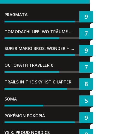
PRAGMATA
9
TOMODACHI LIFE: WO TRÄUME WAHR WERDEN
7
SUPER MARIO BROS. WONDER + GEMEINSAM IM BELLABEL-PARK
9
OCTOPATH TRAVELER 0
7
TRAILS IN THE SKY 1ST CHAPTER
8
SOMA
5
POKÉMON POKOPIA
9
YS X: PROUD NORDICS