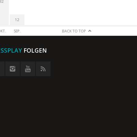
32
12
KT.
SEP.
BACK TO TOP
ESSPLAY
FOLGEN