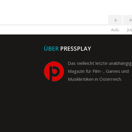
4
9
AUG.
JUL
ÜBER
PRESSPLAY
Das vielleicht letzte unabhängi
Magazin für Film- , Games und
Musikkritiken in Österreich.