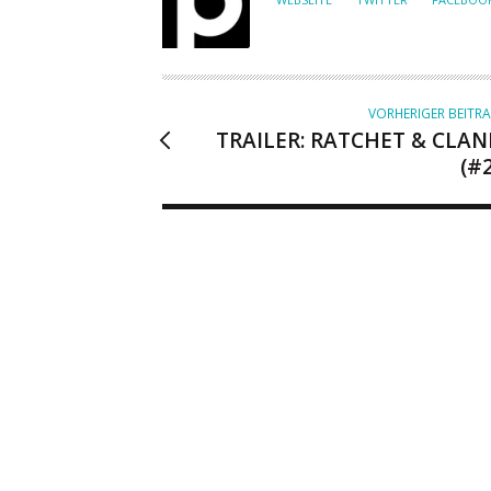
T
O
R
VORHERIGER BEITR
TRAILER: RATCHET & CLAN
(#