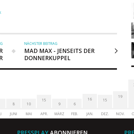
K
AG
NÄCHSTER BEITRAG
R
MAD MAX - JENSEITS DER
R
DONNERKUPPEL
19
16
15
15
8
10
9
6
I
JUNI
MAI
APR.
MÄRZ
FEB.
JAN.
DEZ.
NOV.
O
PRESSPLAY
ABONNIEREN
PR