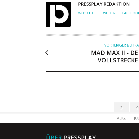
A
PRESSPLAY REDAKTION
U
WEBSEITE
TWITTER
FACEBOO
T
O
R
VORHERIGER BEITR
MAD MAX II - DE
VOLLSTRECKE
3
9
AUG.
JUL
ÜBER
PRESSPLAY