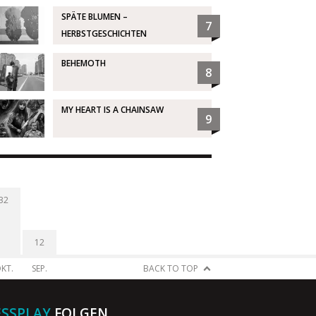
SPÄTE BLUMEN –
7
HERBSTGESCHICHTEN
BEHEMOTH
8
MY HEART IS A CHAINSAW
9
32
12
KT.
SEP.
BACK TO TOP
ESSPLAY
FOLGEN