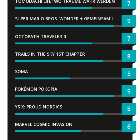
TOMODACHI LIFE: WO TRÄUME WAHR WERDEN
7
SUPER MARIO BROS. WONDER + GEMEINSAM IM BELLABEL-PARK
9
OCTOPATH TRAVELER 0
7
TRAILS IN THE SKY 1ST CHAPTER
8
SOMA
5
POKÉMON POKOPIA
9
YS X: PROUD NORDICS
8
MARVEL COSMIC INVASION
6