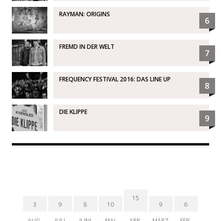
RAYMAN: ORIGINS
6
FREMD IN DER WELT
7
FREQUENCY FESTIVAL 2016: DAS LINE UP
8
DIE KLIPPE
9
15
3
9
8
10
9
6
AUG.
JULI
JUNI
MAI
APR.
MÄRZ
FEB.