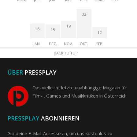
32
19
16
15
12
JAN.
DEZ.
NOV.
OKT.
SEP.
BACK TO TOP
ÜBER
PRESSPLAY
Das vielleicht letzte unabhängige Magazin für
Film- , Games und Musikkritiken in Österreich.
PRESSPLAY
ABONNIEREN
Gib deine E-Mail-Adresse an, um uns kostenlos zu