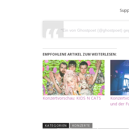
Supp
Ein von Ghostpoet (@ghostpoet) ge
EMPFOHLENE ARTIKEL ZUM WEITERLESEN:
Konzertvorschau: KIDS N CATS
Konzertvo
und der F
KATEGORIEN
KONZERTE