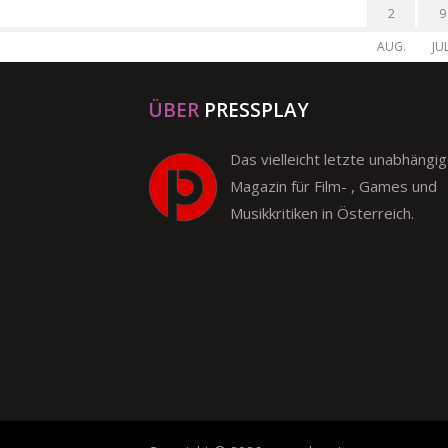
2
9
AUG.
JUL
ÜBER
PRESSPLAY
Das vielleicht letzte unabhängi
Magazin für Film- , Games und
Musikkritiken in Österreich.