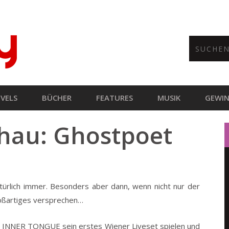
VELS
BÜCHER
FEATURES
MUSIK
GEWIN
hau: Ghostpoet
türlich immer. Besonders aber dann, wenn nicht nur der
roßartiges versprechen…
ird INNER TONGUE sein erstes Wiener Liveset spielen und