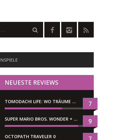
NSPIELE
NEUESTE REVIEWS
TOMODACHI LIFE: WO TRÄUME WAHR WERDEN
7
SUPER MARIO BROS. WONDER + GEMEINSAM IM BELLABEL-PARK
9
OCTOPATH TRAVELER 0
7