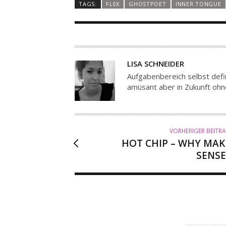
TAGS:
FLEX
GHOSTPOET
INNER TONGUE
A
LISA SCHNEIDER
U
Aufgabenbereich selbst defin
T
amüsant aber in Zukunft ohn
O
R
VORHERIGER BEITR
HOT CHIP – WHY MAK
SENSE