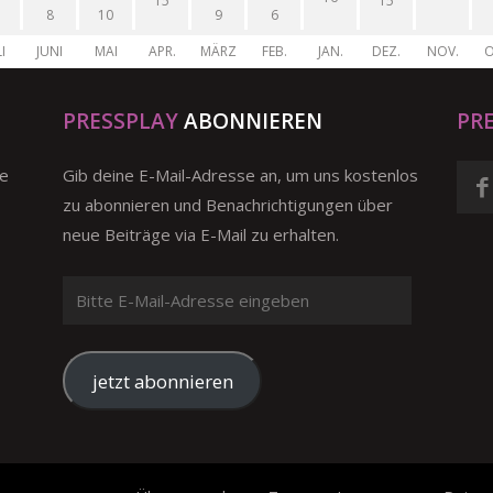
15
15
8
10
9
6
I
JUNI
MAI
APR.
MÄRZ
FEB.
JAN.
DEZ.
NOV.
O
PRESSPLAY
ABONNIEREN
PR
ge
Gib deine E-Mail-Adresse an, um uns kostenlos
zu abonnieren und Benachrichtigungen über
neue Beiträge via E-Mail zu erhalten.
Bitte
E-
Mail-
Adresse
jetzt abonnieren
eingeben