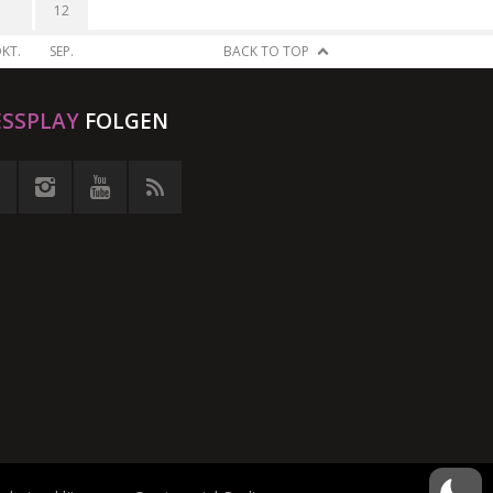
12
KT.
SEP.
BACK TO TOP
ESSPLAY
FOLGEN