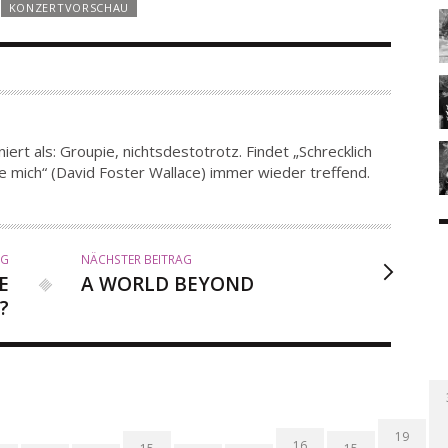
KONZERTVORSCHAU
iert als: Groupie, nichtsdestotrotz. Findet „Schrecklich
e mich“ (David Foster Wallace) immer wieder treffend.
AG
NÄCHSTER BEITRAG
E
A WORLD BEYOND
?
19
16