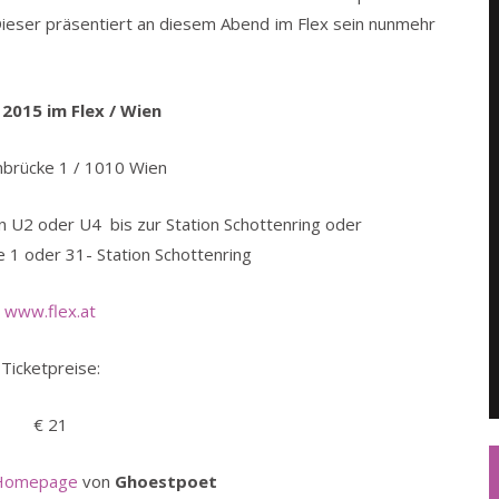
eser präsentiert an diesem Abend im Flex sein nunmehr
i 2015
im Flex / Wien
nbrücke 1 / 1010 Wien
ien U2 oder U4 bis zur Station Schottenring oder
e 1 oder 31- Station Schottenring
www.flex.at
Ticketpreise:
€ 21
Homepage
von
Ghoestpoet