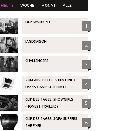
HEUTE
WOCHE
MONAT
ALLE
DER SYMBIONT
1
JAGDSAISON
2
CHALLENGERS
3
ZUM ABSCHIED DES NINTENDO
4
DS: 15 GAMES-GEHEIMTIPPS
CLIP DES TAGES: SHOWGIRLS
5
(HONEST TRAILERS)
CLIP DES TAGES: SOFA SURFERS –
6
THE FIXER