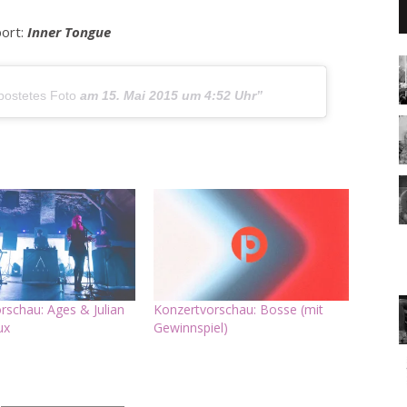
ort:
Inner Tongue
postetes Foto
am
15. Mai 2015 um 4:52 Uhr
rschau: Ages & Julian
Konzertvorschau: Bosse (mit
ux
Gewinnspiel)