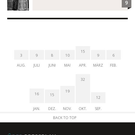
9
15
3
9
8
10
9
6
AUG.
JULI
JUNI
MAI
APR.
MÄRZ
FEB.
32
19
16
15
12
JAN.
DEZ.
NOV.
OKT.
SEP.
BACK TO TOP