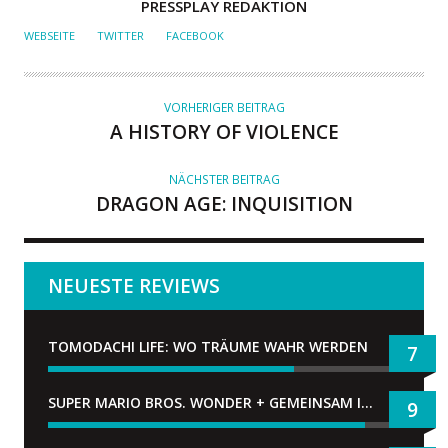
A
PRESSPLAY REDAKTION
U
WEBSEITE
TWITTER
FACEBOOK
T
O
R
VORHERIGER BEITRAG
A HISTORY OF VIOLENCE
NÄCHSTER BEITRAG
DRAGON AGE: INQUISITION
NEUESTE REVIEWS
TOMODACHI LIFE: WO TRÄUME WAHR WERDEN
7
SUPER MARIO BROS. WONDER + GEMEINSAM IM BELLABEL-PARK
9