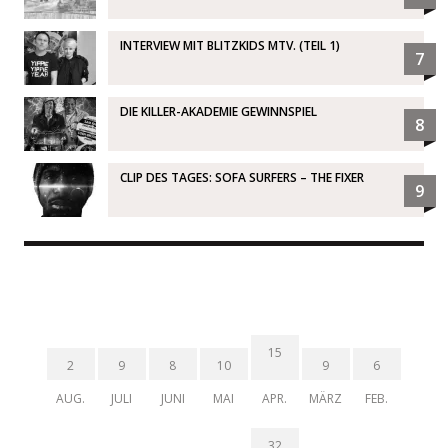
INTERVIEW MIT BLITZKIDS MTV. (TEIL 1)
7
DIE KILLER-AKADEMIE GEWINNSPIEL
8
CLIP DES TAGES: SOFA SURFERS – THE FIXER
9
15
2
9
8
10
9
6
AUG.
JULI
JUNI
MAI
APR.
MÄRZ
FEB.
32