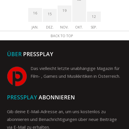
19
16
15
12
JAN.
DEZ.
NOV.
OKT.
SEP.
BACK TO TOP
ÜBER
PRESSPLAY
Das vielleicht letzte unabhängige Magazin für
Film- , Games und Musikkritiken in Österreich.
PRESSPLAY
ABONNIEREN
Gib deine E-Mail-Adresse an, um uns kostenlos zu
abonnieren und Benachrichtigungen über neue Beiträge
via E-Mail zu erhalten.