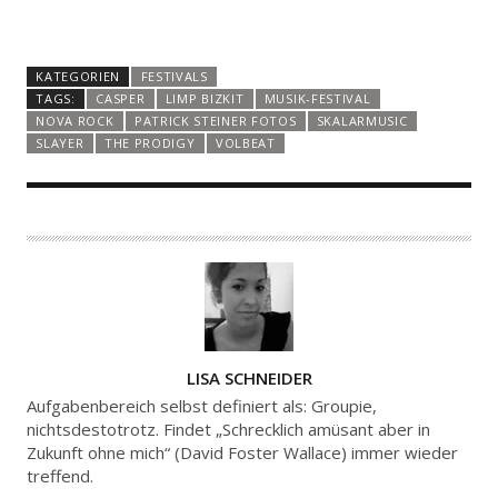
KATEGORIEN
FESTIVALS
TAGS:
CASPER
LIMP BIZKIT
MUSIK-FESTIVAL
NOVA ROCK
PATRICK STEINER FOTOS
SKALARMUSIC
SLAYER
THE PRODIGY
VOLBEAT
A
LISA SCHNEIDER
U
Aufgabenbereich selbst definiert als: Groupie,
T
nichtsdestotrotz. Findet „Schrecklich amüsant aber in
Zukunft ohne mich“ (David Foster Wallace) immer wieder
O
treffend.
R