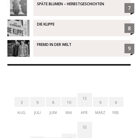
SPÄTE BLUMEN – HERBSTGESCHICHTEN
7
DIE KLIPPE
8
FREMD IN DER WELT
9
15
3
9
8
10
9
6
AUG.
JULI
JUNI
MAI
APR.
MÄRZ
FEB.
32