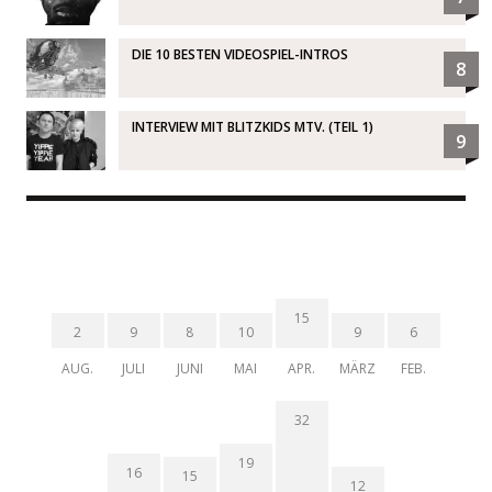
DIE 10 BESTEN VIDEOSPIEL-INTROS
8
INTERVIEW MIT BLITZKIDS MTV. (TEIL 1)
9
15
2
9
8
10
9
6
AUG.
JULI
JUNI
MAI
APR.
MÄRZ
FEB.
32
19
16
15
12