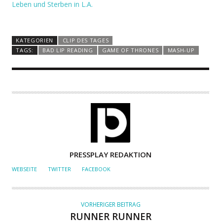
Leben und Sterben in L.A.
KATEGORIEN
CLIP DES TAGES
TAGS:
BAD LIP READING
GAME OF THRONES
MASH-UP
A
PRESSPLAY REDAKTION
U
WEBSEITE
TWITTER
FACEBOOK
T
O
R
VORHERIGER BEITRAG
RUNNER RUNNER