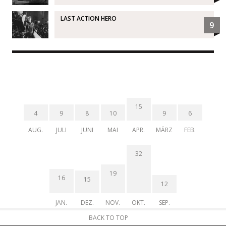
LAST ACTION HERO
9
15
4
9
8
10
9
6
AUG.
JULI
JUNI
MAI
APR.
MÄRZ
FEB.
32
19
16
15
12
JAN.
DEZ.
NOV.
OKT.
SEP.
BACK TO TOP