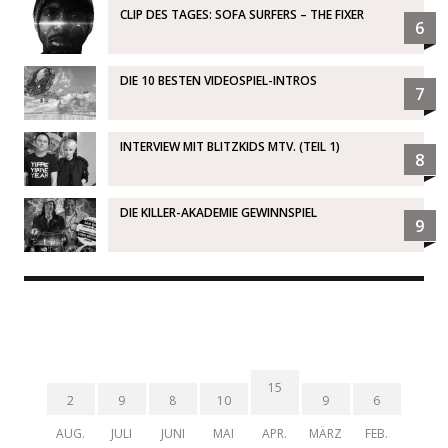
CLIP DES TAGES: SOFA SURFERS – THE FIXER
6
DIE 10 BESTEN VIDEOSPIEL-INTROS
7
INTERVIEW MIT BLITZKIDS MTV. (TEIL 1)
8
DIE KILLER-AKADEMIE GEWINNSPIEL
9
15
2
9
8
10
9
6
AUG.
JULI
JUNI
MAI
APR.
MÄRZ
FEB.