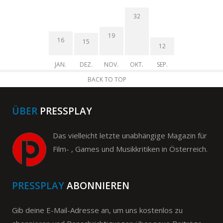
32
19
16
15
12
JAN.
DEZ.
NOV.
OKT.
SEP.
BACK TO TOP
ÜBER
PRESSPLAY
Das vielleicht letzte unabhängige Magazin für
Film- , Games und Musikkritiken in Österreich.
PRESSPLAY
ABONNIEREN
Gib deine E-Mail-Adresse an, um uns kostenlos zu