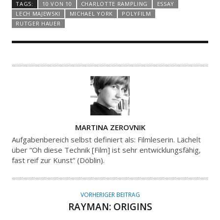
TAGS:
10 VON 10
CHARLOTTE RAMPLING
ESSAY
LECH MAJEWSKI
MICHAEL YORK
POLYFILM
RUTGER HAUER
A
MARTINA ZEROVNIK
U
Aufgabenbereich selbst definiert als: Filmleserin. Lächelt
T
über “Oh diese Technik [Film] ist sehr entwicklungsfähig,
fast reif zur Kunst” (Döblin).
O
R
VORHERIGER BEITRAG
RAYMAN: ORIGINS