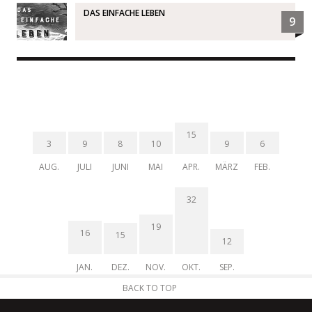
DAS EINFACHE LEBEN
9
15
3
9
8
10
9
6
AUG.
JULI
JUNI
MAI
APR.
MÄRZ
FEB.
32
19
16
15
12
JAN.
DEZ.
NOV.
OKT.
SEP.
BACK TO TOP