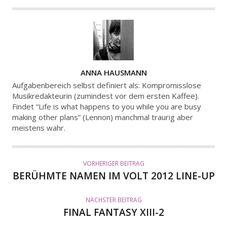
A
ANNA HAUSMANN
U
Aufgabenbereich selbst definiert als: Kompromisslose
T
Musikredakteurin (zumindest vor dem ersten Kaffee).
Findet “Life is what happens to you while you are busy
O
making other plans” (Lennon) manchmal traurig aber
R
meistens wahr.
VORHERIGER BEITRAG
BERÜHMTE NAMEN IM VOLT 2012 LINE-UP
NÄCHSTER BEITRAG
FINAL FANTASY XIII-2