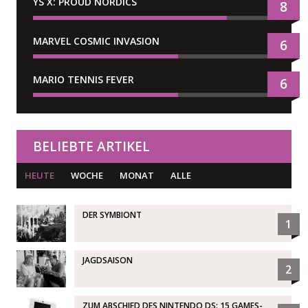
YS X: PROUD NORDICS
8
MARVEL COSMIC INVASION
6
MARIO TENNIS FEVER
6
BELIEBTE ARTIKEL
HEUTE
WOCHE
MONAT
ALLE
DER SYMBIONT
1
JAGDSAISON
2
ZUM ABSCHIED DES NINTENDO DS: 15 GAMES-