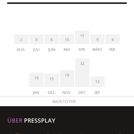
15
2
9
8
10
9
6
AUG.
JULI
JUNI
MAI
APR.
MÄRZ
FEB.
32
19
16
15
12
JAN.
DEZ.
NOV.
OKT.
SEP.
BACK TO TOP
ÜBER
PRESSPLAY