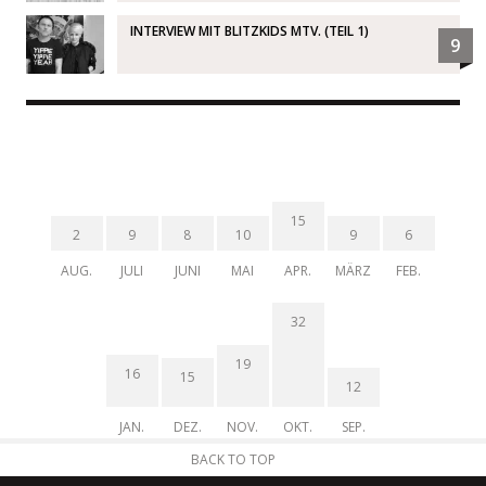
INTERVIEW MIT BLITZKIDS MTV. (TEIL 1)
9
15
2
9
8
10
9
6
AUG.
JULI
JUNI
MAI
APR.
MÄRZ
FEB.
32
19
16
15
12
JAN.
DEZ.
NOV.
OKT.
SEP.
BACK TO TOP