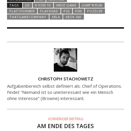
TAGS:
2D
9 VON 10
INDIE GAME
JUMP'N'RUN
PLATTFORMER
PLAYDEAD
PS3
PSN
PUZZLER
THATGAMECOMPANY
XBLA
XBOX 360
A
CHRISTOPH STACHOWETZ
U
Aufgabenbereich selbst definiert als: Chief of Operations.
T
Findet “Niemand ist so uninteressant wie ein Mensch
ohne Interesse” (Browne) interessant.
O
R
VORHERIGER BEITRAG
AM ENDE DES TAGES