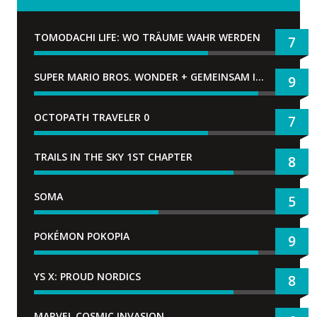
TOMODACHI LIFE: WO TRÄUME WAHR WERDEN
7
SUPER MARIO BROS. WONDER + GEMEINSAM IM BELLABEL-PARK
9
OCTOPATH TRAVELER 0
7
TRAILS IN THE SKY 1ST CHAPTER
8
SOMA
5
POKÉMON POKOPIA
9
YS X: PROUD NORDICS
8
MARVEL COSMIC INVASION