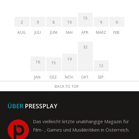
15
2
9
8
10
9
6
AUG.
JULI
JUNI
MAI
APR.
MÄRZ
FEB.
32
19
16
15
12
JAN.
DEZ.
NOV.
OKT.
SEP.
BACK TO TOP
ÜBER
PRESSPLAY
Das vielleicht letzte unabhängige Magazin für
Film- , Games und Musikkritiken in Österreich.