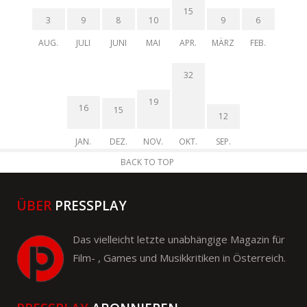
15
3
9
8
10
9
6
AUG.
JULI
JUNI
MAI
APR.
MÄRZ
FEB.
32
19
16
15
12
JAN.
DEZ.
NOV.
OKT.
SEP.
BACK TO TOP
ÜBER
PRESSPLAY
Das vielleicht letzte unabhängige Magazin für
Film- , Games und Musikkritiken in Österreich.