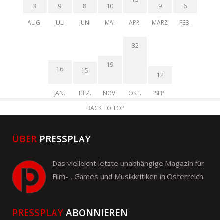
3
9
8
10
9
6
AUG.
JULI
JUNI
MAI
APR.
MÄRZ
FEB.
32
19
16
15
12
JAN.
DEZ.
NOV.
OKT.
SEP.
BACK TO TOP
ÜBER
PRESSPLAY
Das vielleicht letzte unabhängige Magazin für
Film- , Games und Musikkritiken in Österreich.
PRESSPLAY
ABONNIEREN