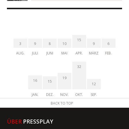
15
3
9
8
10
9
6
AUG.
JULI
JUNI
MAI
APR.
MÄRZ
FEB.
32
19
16
15
12
JAN.
DEZ.
NOV.
OKT.
SEP.
BACK TO TOP
ÜBER
PRESSPLAY