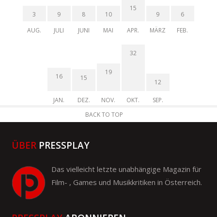
15
3
9
8
10
9
6
AUG.
JULI
JUNI
MAI
APR.
MÄRZ
FEB.
32
19
16
15
12
JAN.
DEZ.
NOV.
OKT.
SEP.
BACK TO TOP
ÜBER
PRESSPLAY
Das vielleicht letzte unabhängige Magazin für
Film- , Games und Musikkritiken in Österreich.