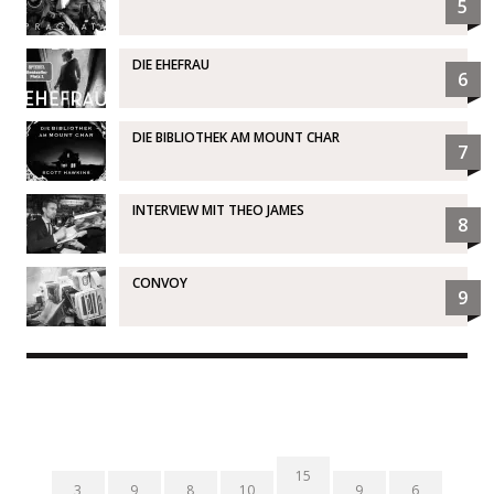
5
DIE EHEFRAU
6
DIE BIBLIOTHEK AM MOUNT CHAR
7
INTERVIEW MIT THEO JAMES
8
CONVOY
9
15
3
9
8
10
9
6