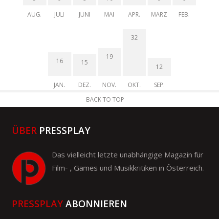
AUG.
JULI
JUNI
MAI
APR.
MÄRZ
FEB.
32
19
16
15
12
JAN.
DEZ.
NOV.
OKT.
SEP.
BACK TO TOP
ÜBER
PRESSPLAY
Das vielleicht letzte unabhängige Magazin für
Film- , Games und Musikkritiken in Österreich.
PRESSPLAY
ABONNIEREN