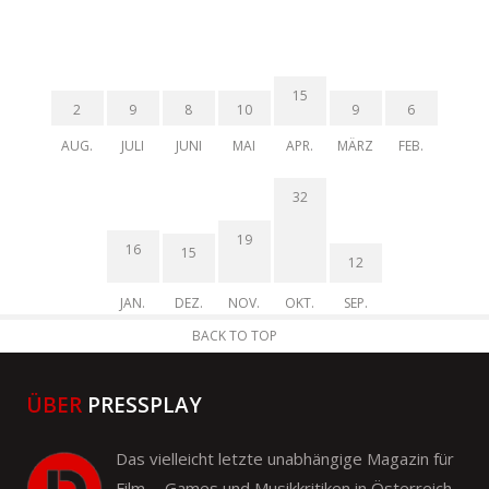
15
2
9
8
10
9
6
AUG.
JULI
JUNI
MAI
APR.
MÄRZ
FEB.
32
19
16
15
12
JAN.
DEZ.
NOV.
OKT.
SEP.
BACK TO TOP
ÜBER
PRESSPLAY
Das vielleicht letzte unabhängige Magazin für
Film- , Games und Musikkritiken in Österreich.