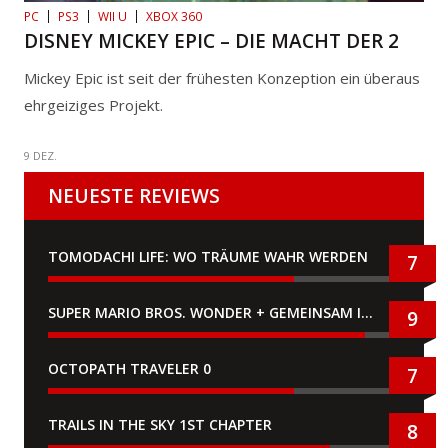
PC
PS3
WII U
XBOX 360
DISNEY MICKEY EPIC – DIE MACHT DER 2
Mickey Epic ist seit der frühesten Konzeption ein überaus
ehrgeiziges Projekt.
9 DEZ.
NEUESTE REVIEWS
TOMODACHI LIFE: WO TRÄUME WAHR WERDEN
7
SUPER MARIO BROS. WONDER + GEMEINSAM IM BELLABEL-PARK
9
OCTOPATH TRAVELER 0
7
TRAILS IN THE SKY 1ST CHAPTER
8