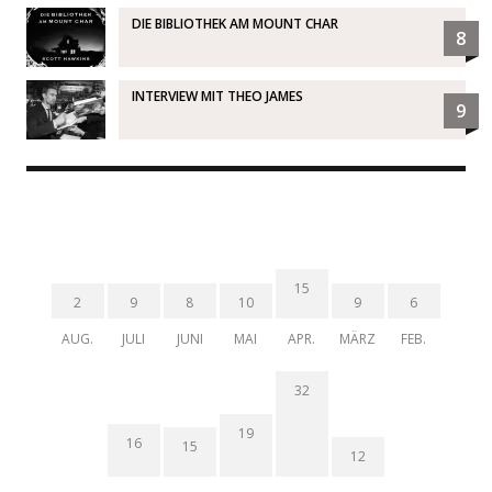
DIE BIBLIOTHEK AM MOUNT CHAR
8
INTERVIEW MIT THEO JAMES
9
15
2
9
8
10
9
6
AUG.
JULI
JUNI
MAI
APR.
MÄRZ
FEB.
32
19
16
15
12