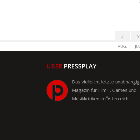
3
9
AUG.
JUL
ÜBER
PRESSPLAY
Das vielleicht letzte unabhängi
Magazin für Film- , Games und
Musikkritiken in Österreich.