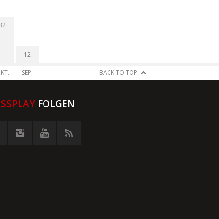
32
12
KT.
SEP.
BACK TO TOP
ESSPLAY
FOLGEN