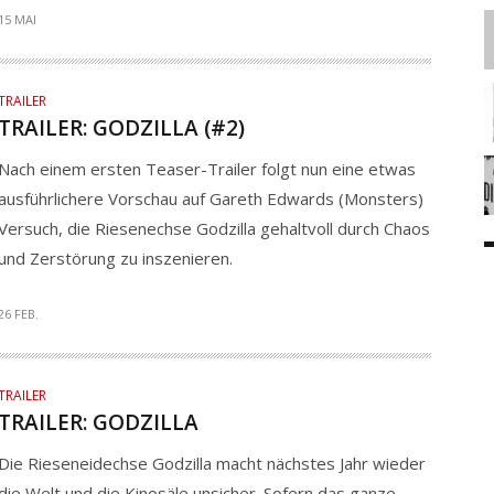
15 MAI
TRAILER
TRAILER: GODZILLA (#2)
Nach einem ersten Teaser-Trailer folgt nun eine etwas
ausführlichere Vorschau auf Gareth Edwards (Monsters)
Versuch, die Riesenechse Godzilla gehaltvoll durch Chaos
und Zerstörung zu inszenieren.
26 FEB.
TRAILER
TRAILER: GODZILLA
Die Rieseneidechse Godzilla macht nächstes Jahr wieder
die Welt und die Kinosäle unsicher. Sofern das ganze