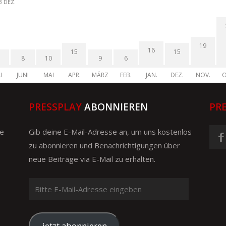
3 DEZ.
19
16
15
15
8
10
9
6
I
JUNI
MAI
APR.
MÄRZ
FEB.
JAN.
DEZ.
NOV.
O
PRESSPLAY
ABONNIEREN
PR
ge
Gib deine E-Mail-Adresse an, um uns kostenlos
zu abonnieren und Benachrichtigungen über
neue Beiträge via E-Mail zu erhalten.
Bitte
E-
Mail-
Adresse
jetzt abonnieren