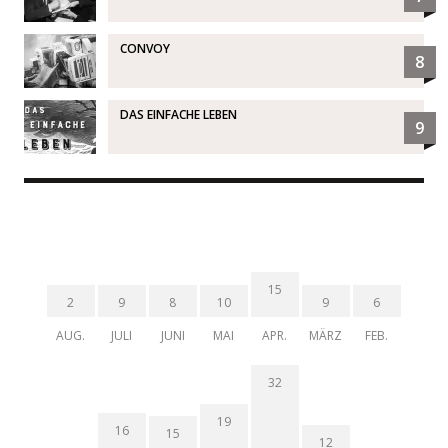
CONVOY
8
DAS EINFACHE LEBEN
9
15
2
9
8
10
9
6
AUG.
JULI
JUNI
MAI
APR.
MÄRZ
FEB.
32
19
16
15
12