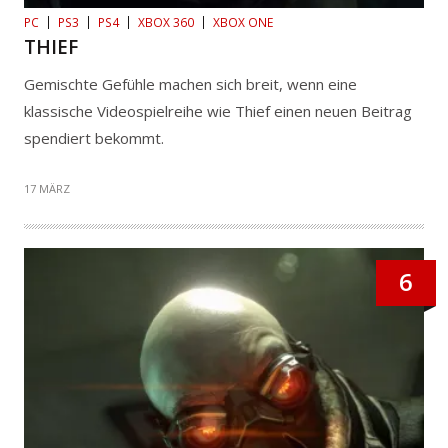
PC
PS3
PS4
XBOX 360
XBOX ONE
THIEF
Gemischte Gefühle machen sich breit, wenn eine
klassische Videospielreihe wie Thief einen neuen Beitrag
spendiert bekommt.
17 MÄRZ
6