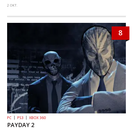
2 OKT.
8
PC
PS3
XBOX 360
PAYDAY 2