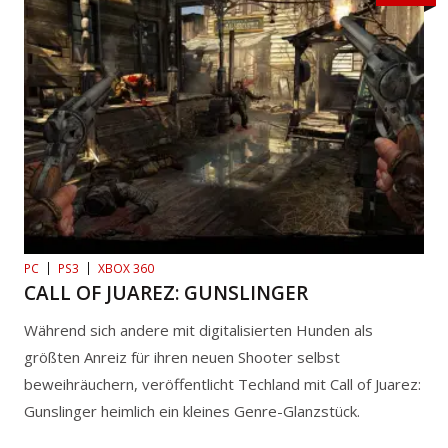
PC
PS3
XBOX 360
CALL OF JUAREZ: GUNSLINGER
Während sich andere mit digitalisierten Hunden als
größten Anreiz für ihren neuen Shooter selbst
beweihräuchern, veröffentlicht Techland mit Call of Juarez:
Gunslinger heimlich ein kleines Genre-Glanzstück.