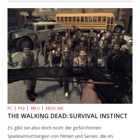
PC
PS3
WII U
XBOX 360
THE WALKING DEAD: SURVIVAL INSTINCT
Es gibt sie also doch noch: die gefürchteten
Spieleumsetzungen von Filmen und Serien, die im