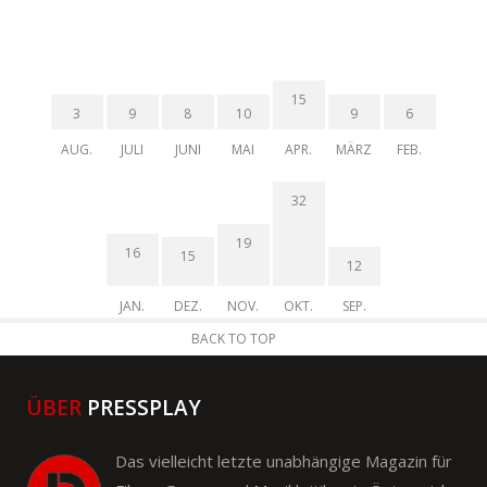
15
3
9
8
10
9
6
AUG.
JULI
JUNI
MAI
APR.
MÄRZ
FEB.
32
19
16
15
12
JAN.
DEZ.
NOV.
OKT.
SEP.
BACK TO TOP
ÜBER
PRESSPLAY
Das vielleicht letzte unabhängige Magazin für