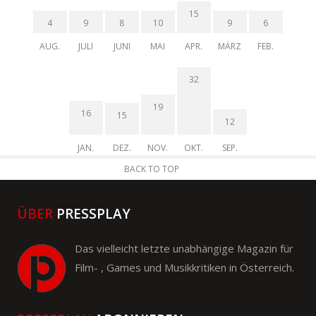
15
4
9
8
10
9
6
AUG.
JULI
JUNI
MAI
APR.
MÄRZ
FEB.
32
19
16
15
12
JAN.
DEZ.
NOV.
OKT.
SEP.
BACK TO TOP
ÜBER
PRESSPLAY
Das vielleicht letzte unabhängige Magazin für
Film- , Games und Musikkritiken in Österreich.