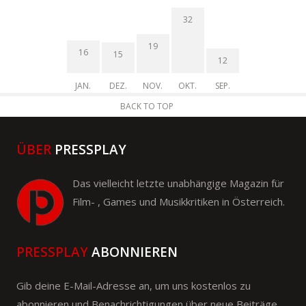
32
19
16
15
12
JAN.
DEZ.
NOV.
OKT.
SEP.
BACK TO TOP
ÜBER
PRESSPLAY
Das vielleicht letzte unabhängige Magazin für
Film- , Games und Musikkritiken in Österreich.
PRESSPLAY
ABONNIEREN
Gib deine E-Mail-Adresse an, um uns kostenlos zu
abonnieren und Benachrichtigungen über neue Beiträge