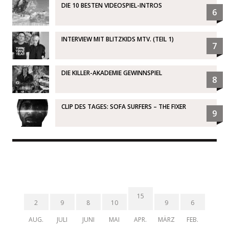
DIE 10 BESTEN VIDEOSPIEL-INTROS
6
INTERVIEW MIT BLITZKIDS MTV. (TEIL 1)
7
DIE KILLER-AKADEMIE GEWINNSPIEL
8
CLIP DES TAGES: SOFA SURFERS – THE FIXER
9
15
2
9
8
10
9
6
AUG.
JULI
JUNI
MAI
APR.
MÄRZ
FEB.