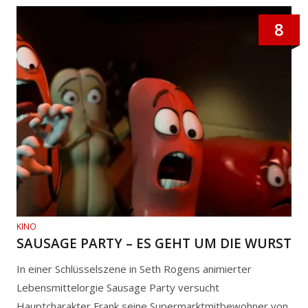
8
KINO
SAUSAGE PARTY – ES GEHT UM DIE WURST
In einer Schlüsselszene in Seth Rogens animierter
Lebensmittelorgie Sausage Party versucht
Hauptcharakter Frank seine Supermarktmitbewohner von