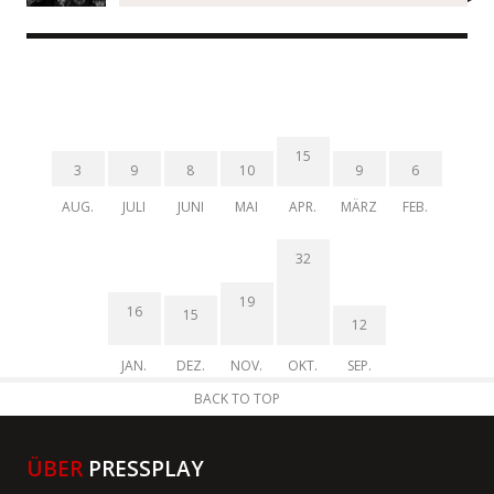
15
3
9
8
10
9
6
AUG.
JULI
JUNI
MAI
APR.
MÄRZ
FEB.
32
19
16
15
12
JAN.
DEZ.
NOV.
OKT.
SEP.
BACK TO TOP
ÜBER
PRESSPLAY