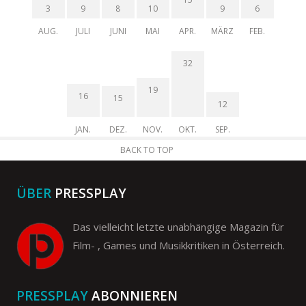
3
9
8
10
9
6
AUG.
JULI
JUNI
MAI
APR.
MÄRZ
FEB.
32
19
16
15
12
JAN.
DEZ.
NOV.
OKT.
SEP.
BACK TO TOP
ÜBER
PRESSPLAY
Das vielleicht letzte unabhängige Magazin für
Film- , Games und Musikkritiken in Österreich.
PRESSPLAY
ABONNIEREN