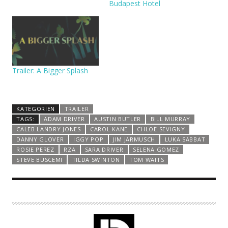
Budapest Hotel
Trailer: A Bigger Splash
KATEGORIEN
TRAILER
TAGS:
ADAM DRIVER
AUSTIN BUTLER
BILL MURRAY
CALEB LANDRY JONES
CAROL KANE
CHLOË SEVIGNY
DANNY GLOVER
IGGY POP
JIM JARMUSCH
LUKA SABBAT
ROSIE PEREZ
RZA
SARA DRIVER
SELENA GOMEZ
STEVE BUSCEMI
TILDA SWINTON
TOM WAITS