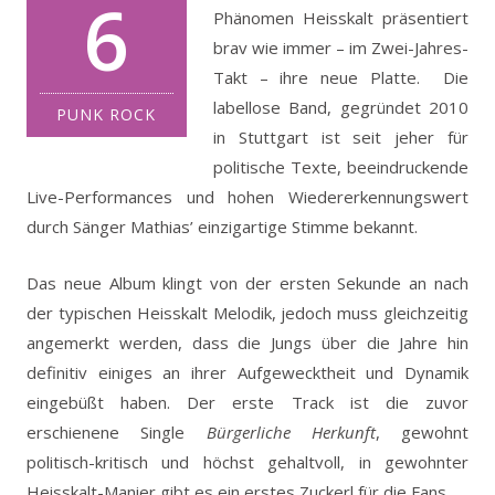
6
Phänomen Heisskalt präsentiert
brav wie immer – im Zwei-Jahres-
Takt – ihre neue Platte.
Die
labellose Band, gegründet 2010
PUNK ROCK
in Stuttgart ist seit jeher für
politische Texte, beeindruckende
Live-Performances und hohen Wiedererkennungswert
durch Sänger Mathias’ einzigartige Stimme bekannt.
Das neue Album klingt von der ersten Sekunde an nach
der typischen Heisskalt Melodik, jedoch muss gleichzeitig
angemerkt werden, dass die Jungs über die Jahre hin
definitiv einiges an ihrer Aufgewecktheit und Dynamik
eingebüßt haben. Der erste Track ist die zuvor
erschienene Single
Bürgerliche Herkunft
, gewohnt
politisch-kritisch und höchst gehaltvoll, in gewohnter
Heisskalt-Manier gibt es ein erstes Zuckerl für die Fans.