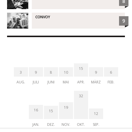
8
CONVOY
9
15
3
9
8
10
9
6
AUG.
JULI
JUNI
MAI
APR.
MÄRZ
FEB.
32
19
16
15
12
JAN.
DEZ.
NOV.
OKT.
SEP.