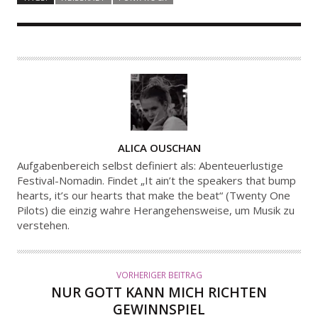
A
ALICA OUSCHAN
U
Aufgabenbereich selbst definiert als: Abenteuerlustige
T
Festival-Nomadin. Findet „It ain’t the speakers that bump
hearts, it’s our hearts that make the beat“ (Twenty One
O
Pilots) die einzig wahre Herangehensweise, um Musik zu
R
verstehen.
VORHERIGER BEITRAG
NUR GOTT KANN MICH RICHTEN
GEWINNSPIEL